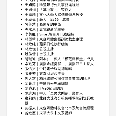
王貞懿｜匯豐銀行公共事務處經理
王淑娟｜「草地狀元」製作人
王毓莉｜文化大學大眾傳播學系教授
王紹偉｜藝人「5566」成員
吳美慧｜商周副總主筆
岑永康｜壹電視新聞主播
李美虹｜Smart智富月刊總編輯
林麗華｜東森媒體集團副總裁室協理
林妏純｜蘋果日報執行總編
林欣儀｜公視主播
姚佳倩｜台視主播
翁瑞迪（阿本）｜藝人「模范棒棒堂」成員
常勤芬｜廣播金鐘獎得主、廣播節目主持人
張怡文｜中時電子報副總編輯
張雅芳｜東森財經台主播
郭人杰｜柏泓媒體公司媒體事業處總經理
陳萬達｜中國時報副總編輯
陳貞夙｜TVBS節目總監
陳志鴻｜中天「全民大悶鍋」製作人
麥莉娟｜北師大珠海分校傳播學院副院長教
授
彭振東｜東森媒體科技台北市系統台總經理
曾進歷｜東華大學中文系講師