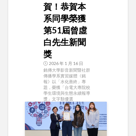
賀！恭賀本
系同學榮獲
第51屆曾虛
白先生新聞
獎
2026 年 1 月 16 日
銘傳大學影音新聞暨社群
傳播學系實習媒體《銘
報》以「水化善終」專
題，榮獲「台電大專院校
學生環境與生態永續報導
獎」文字類優選