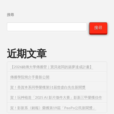
搜尋
搜尋
近期文章
【2026銘傳大學傳播營｜寶貝老闆的築夢達成計畫】
傳播學院簡介手冊新公開
賀！恭賀本系同學榮獲第51屆曾虛白先生新聞獎
賀！玩⾋植造「2025 AI 影片徵件⼤賽」影新三甲榮獲佳作
賀！影新系《銘報》榮獲第19屆「PeoPo公民新聞獎」