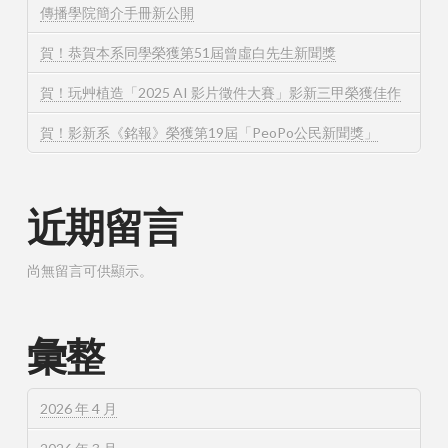
傳播學院簡介手冊新公開
賀！恭賀本系同學榮獲第51屆曾虛白先生新聞獎
賀！玩⾋植造「2025 AI 影片徵件⼤賽」影新三甲榮獲佳作
賀！影新系《銘報》榮獲第19屆「PeoPo公民新聞獎」
近期留言
尚無留言可供顯示。
彙整
2026 年 4 月